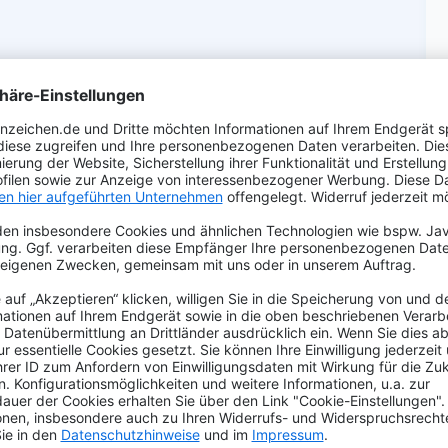
n
zeichen 280x200"
hen (DIN CERTCO) aus recyceltem Aluminium für die
mit Ihrer individuellen Prägung und reflektierende
re Zukunft