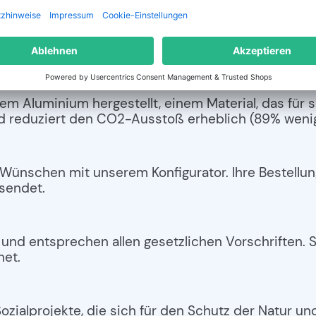
 für umweltfreundliche und hochwertige KFZ-LKW-
ondern auch nachhaltig produziert, um unsere Umwe
ßene CO
langfristig wieder aufzunehmen.
2
iche Produktion
Aluminium hergestellt, einem Material, das für sei
und reduziert den CO2-Ausstoß erheblich (89% wen
Wünschen mit unserem Konfigurator. Ihre Bestellun
sendet.
und entsprechen allen gesetzlichen Vorschriften. S
net.
Sozialprojekte, die sich für den Schutz der Natur u