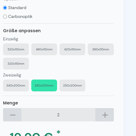
Standard
Carbonoptik
Größe anpassen
Einzeilig
520x110mm
460x110mm
420x110mm
360x110mm
320x110mm
Zweizeilig
340x200mm
280x200mm
250x200mm
Menge
*