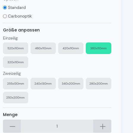
Standard
Carbonoptik
Größe anpassen
Einzeilig
520x110mm
460x110mm
420x110mm
360x110mm
320x110mm
Zweizeilig
255x130mm
240x130mm
340x200mm
280x200mm
250x200mm
Menge