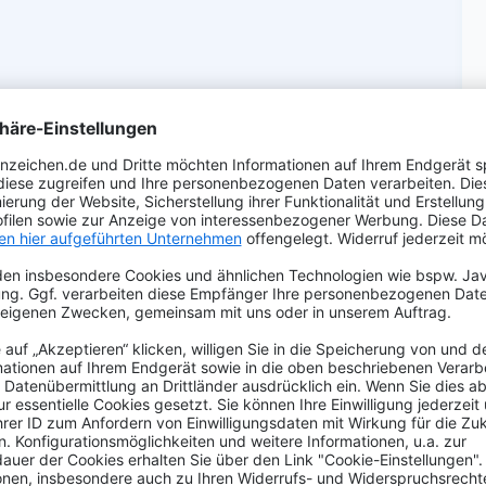
n
ennzeichen 360x110"
zeichen (DIN CERTCO) aus recyceltem Aluminium für
mit Ihrer individuellen Prägung und reflektierende