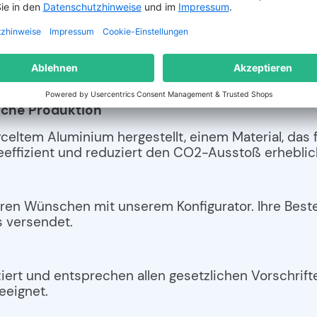
re Zukunft
 für umweltfreundliche und hochwertige KFZ-Anhä
st, sondern auch nachhaltig produziert, um unsere 
estoßene CO
langfristig wieder aufzunehmen.
2
iche Produktion
tem Aluminium hergestellt, einem Material, das fü
gieeffizient und reduziert den CO2-Ausstoß erhebl
ren Wünschen mit unserem Konfigurator. Ihre Bestel
 versendet.
ert und entsprechen allen gesetzlichen Vorschrifte
eeignet.